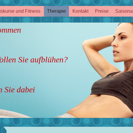
skurse und Fitness
Therapie
Kontakt
Preise
Saisona
kommen
e aufblühen?
n Sie dabei